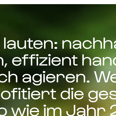
e lauten: nachha
 effizient han
ich agieren. W
rofitiert die g
o wie im Jahr 