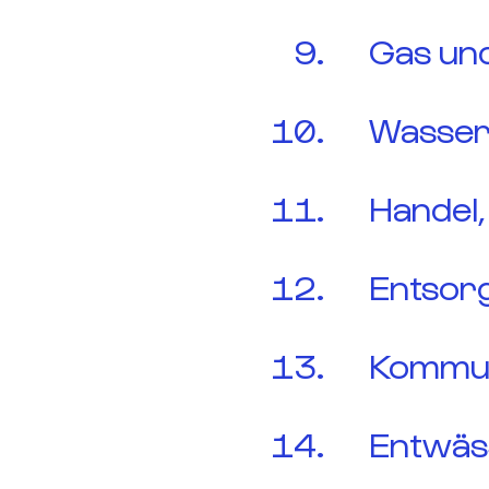
Gas un
Wasse
Handel,
Entsor
Kommun
Entwäs