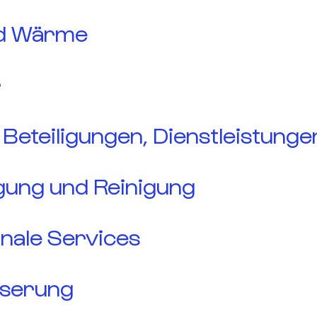
d Wärme
r
 Beteiligungen, Dienstleistunge
gung und Reinigung
ale Services
serung