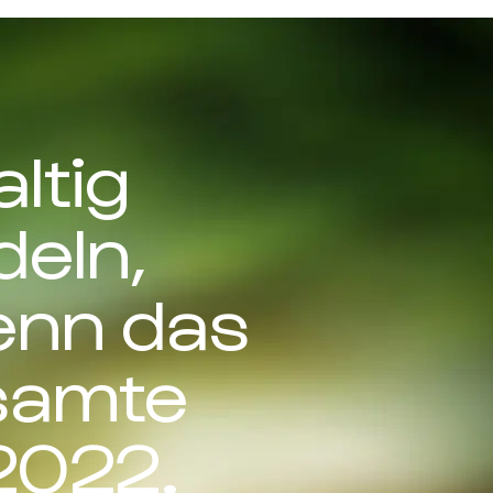
ltig
deln,
enn das
esamte
2022.