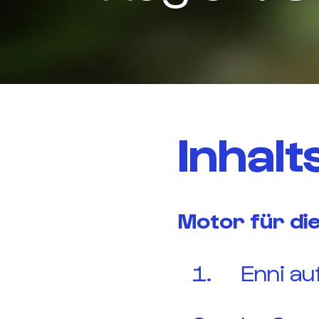
Inhalt
Motor für di
Enni au