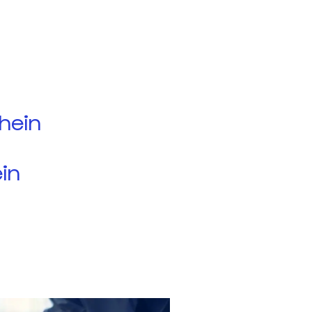
hein
in