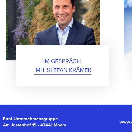
IM GESPRÄCH 
 MIT STEFAN KRÄMER
Enni-Unternehmensgruppe
www.e
Am Jostenhof 15 • 47441 Moers