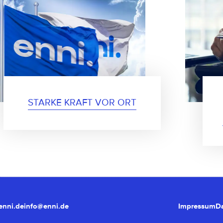
STARKE KRAFT VOR ORT
nni.de
info@enni.de
Impressum
D