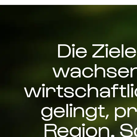
Die Ziel
wachsen,
wirtschaftl
gelingt, p
Region. S